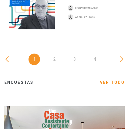
HORACIO URBANO
ABRIL 27, 2026
1
2
3
4
ENCUESTAS
VER TODO