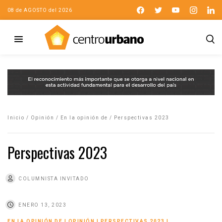
08 de AGOSTO del 2026
Inicio
/
Opinión
/
En la opinión de
/
Perspectivas 2023
Perspectivas 2023
COLUMNISTA INVITADO
ENERO 13, 2023
EN LA OPINIÓN DE
|
OPINIÓN
|
PERSPECTIVAS 2023
|