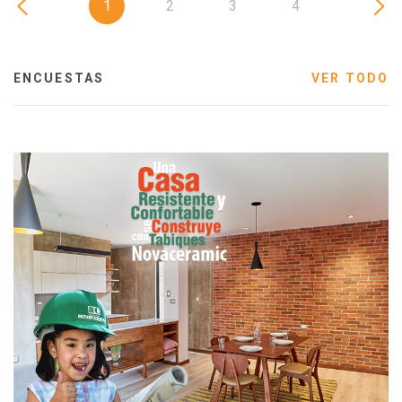
1
2
3
4
ENCUESTAS
VER TODO