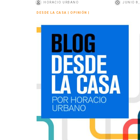
HORACIO URBANO
JUNIO 8,
o
DESDE LA CASA
|
OPINIÓN
|