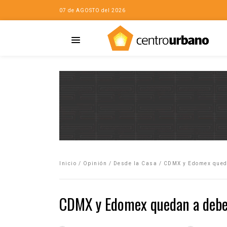
07 de AGOSTO del 2026
Casa
iudad…con Horacio
Inicio
/
Opinión
/
Desde la Casa
/
CDMX y Edomex queda
da
opía de la ciudad
CDMX y Edomex quedan a deber
no
Mujeres
eres de la Casa