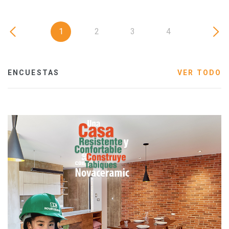
1
2
3
4
ENCUESTAS
VER TODO