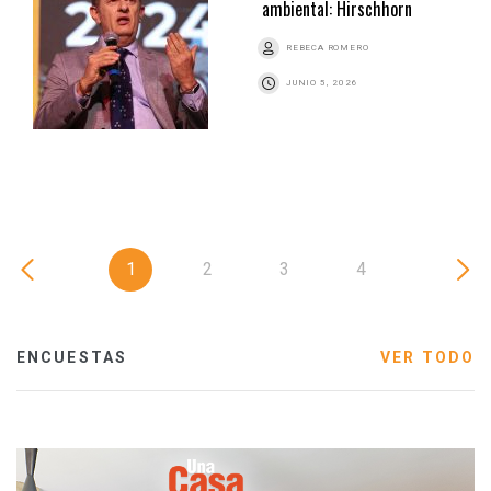
ambiental: Hirschhorn
REBECA ROMERO
JUNIO 5, 2026
1
2
3
4
ENCUESTAS
VER TODO