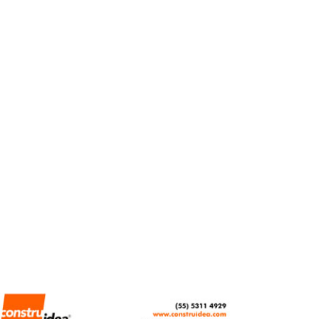
no sustituirá al valuador
inmobiliario: Penela
REBECA ROMERO
MAYO 18, 2026