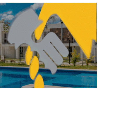
sste y Quintana Roo firman acuerdo para
facilitar la escrituración gratuita