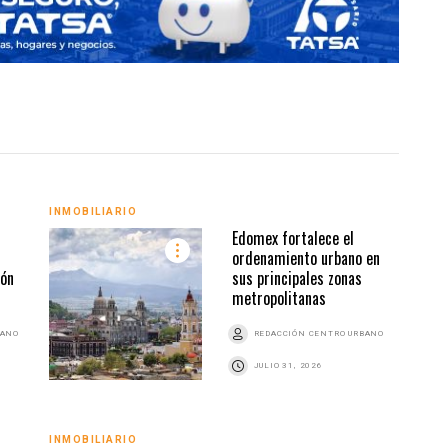
INMO
INMOBILIARIO
Edomex fortalece el
ordenamiento urbano en
ión
sus principales zonas
metropolitanas
BANO
REDACCIÓN CENTRO URBANO
JULIO 31, 2026
INMO
INMOBILIARIO