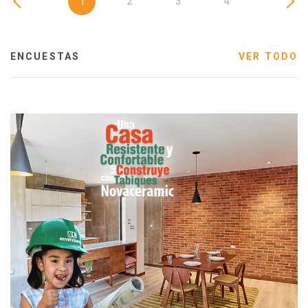
1
2
3
4
ENCUESTAS
VER TODO