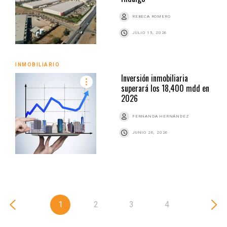
REBECA ROMERO
JULIO 15, 2026
INMOBILIARIO
Inversión inmobiliaria
superará los 18,400 mdd en
2026
FERNANDA HERNÁNDEZ
JUNIO 26, 2026
1
2
3
4