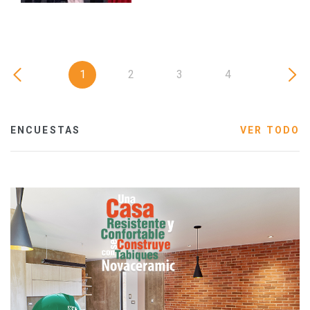
1
2
3
4
ENCUESTAS
VER TODO