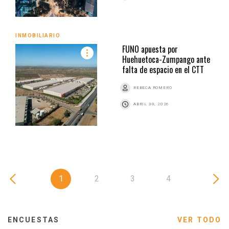
INMOBILIARIO
FUNO apuesta por
Huehuetoca-Zumpango ante
falta de espacio en el CTT
REBECA ROMERO
ABRIL 30, 2026
1
2
3
4
ENCUESTAS
VER TODO