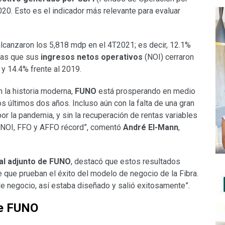
2020. Esto es el indicador más relevante para evaluar
lcanzaron los 5,818 mdp en el 4T2021; es decir, 12.1%
ras que sus
ingresos netos operativos
(NOI) cerraron
y 14.4% frente al 2019.
 la historia moderna,
FUNO
está prosperando en medio
 últimos dos años. Incluso aún con la falta de una gran
or la pandemia, y sin la recuperación de rentas variables
o NOI, FFO y AFFO récord”, comentó
André El-Mann
,
al adjunto de FUNO
, destacó que estos resultados
e que prueban el éxito del modelo de negocio de la Fibra.
e negocio, así estaba diseñado y salió exitosamente”.
de FUNO