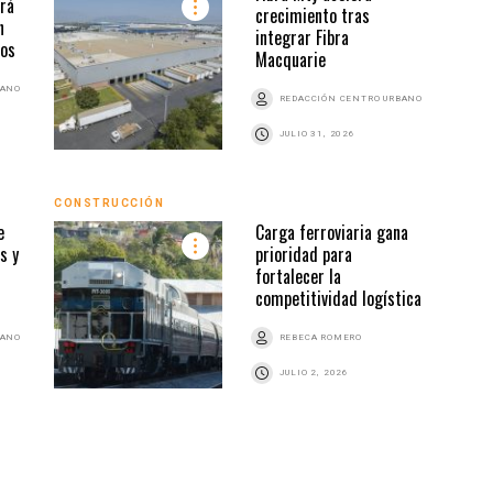
rá
crecimiento tras
n
integrar Fibra
tos
Macquarie
BANO
REDACCIÓN CENTRO URBANO
JULIO 31, 2026
CONSTRUCCIÓN
INMO
e
Carga ferroviaria gana
s y
prioridad para
fortalecer la
competitividad logística
BANO
REBECA ROMERO
JULIO 2, 2026