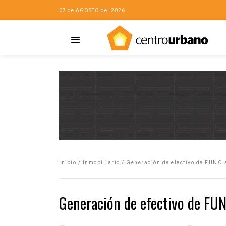
07 de AGOSTO del 2026
Casa
iudad…con Horacio
Inicio
/
Inmobiliario
/
Generación de efectivo de FUNO 
da
opía de la ciudad
Generación de efectivo de FUN
no
Mujeres
eres de la Casa