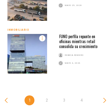
MAYO 29, 2026
INMOBILIARIO
FUNO perfila repunte en
oficinas mientras retail
consolida su crecimiento
REBECA ROMERO
MAYO 4, 2026
1
2
3
4