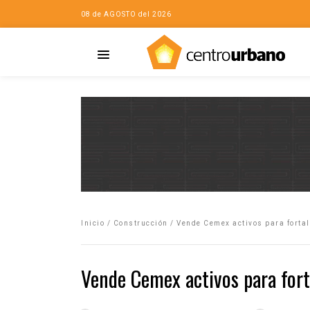
08 de AGOSTO del 2026
Casa
iudad…con Horacio
Inicio
/
Construcción
/
Vende Cemex activos para fortal
da
opía de la ciudad
Vende Cemex activos para fort
no
Mujeres
eres de la Casa