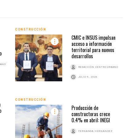
CONSTRUCCIÓN
CONS
CMIC e INSUS impulsan
acceso a información
territorial para nuevos
o
desarrollos
BANO
REDACCIÓN CENTRO URBANO
JULIO 9, 2026
CONS
CONSTRUCCIÓN
n
Producción de
o
constructoras crece
0.4% en abril: INEGI
FERNANDA HERNÁNDEZ