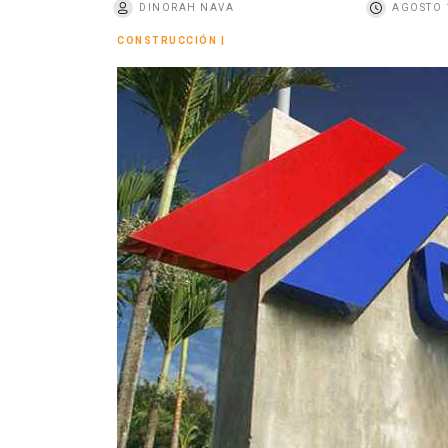
DINORAH NAVA
AGOSTO 
o
CONSTRUCCIÓN
|