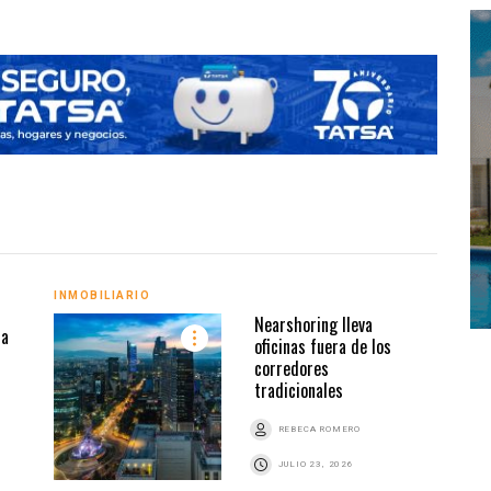
INMOBILIARIO
INMO
Nearshoring lleva
ia
oficinas fuera de los
corredores
tradicionales
REBECA ROMERO
JULIO 23, 2026