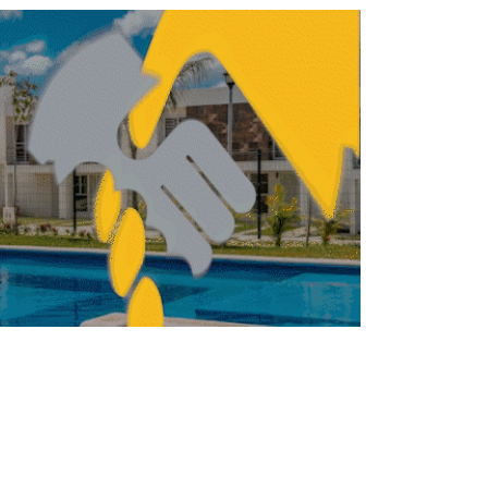
INMOBILIARIO
BILIARIO
Tecnología marca
agenda en el mercado
inmobiliario global
REDACCIÓN CENTRO URBANO
JUNIO 18, 2026