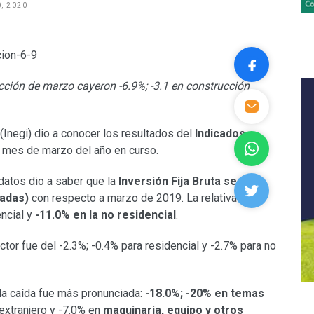
, 2020
ción de marzo cayeron -6.9%; -3.1 en construcción
 (Inegi) dio a conocer los resultados del
Indicados
l mes de marzo del año en curso.
 datos dio a saber que la
Inversión Fija Bruta se
zadas)
con respecto a marzo de 2019. La relativa a la
encial y
-11.0% en la no residencial
.
ctor fue del -2.3%; -0.4% para residencial y -2.7% para no
la caída fue más pronunciada:
-18.0%;
-20% en temas
extranjero y -7.0% en
maquinaria, equipo y otros