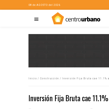
08 de AGOSTO del 2026
Casa
iudad…con Horacio
Inicio
/
Construcción
/
Inversión Fija Bruta cae 11.1% 
da
opía de la ciudad
Inversión Fija Bruta cae 11.1
no
Mujeres
eres de la Casa