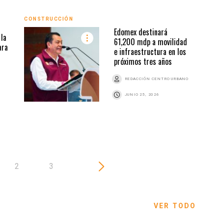
CONSTRUCCIÓN
INMO
Edomex destinará
la
61,200 mdp a movilidad
ara
e infraestructura en los
próximos tres años
REDACCIÓN CENTRO URBANO
JUNIO 25, 2026
2
3
VER TODO