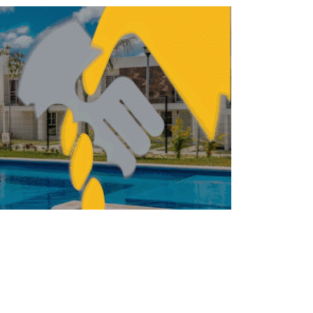
TRUCCIÓN
CONSTRUCCIÓN
Construcción, clave para
el desarrollo económico:
Lezama
REDACCIÓN CENTRO URBANO
MARZO 26, 2026