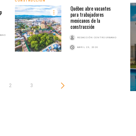
CONSTRUCCIÓN
CONS
Québec abre vacantes
p
para trabajadores
mexicanos de la
z
construcción
BANO
REDACCIÓN CENTRO URBANO
ABRIL 23, 2026
2
3