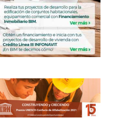
ITECTURA
Snøhetta, BIG y MVRDV
diseñan nuevo barrio
costero en Estambul
FERNANDA HERNÁNDEZ
MARZO 19, 2026
ARQUITECTURA