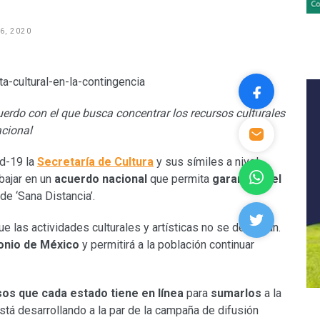
6, 2020
uerdo con el que busca concentrar los recursos culturales
acional
id-19 la
Secretaría de Cultura
y sus símiles a nivel
abajar en un
acuerdo nacional
que permita
garantizar el
de ‘Sana Distancia’.
 las actividades culturales y artísticas no se detengan.
monio de México
y permitirá a la población continuar
os que cada estado tiene en línea
para
sumarlos
a la
está desarrollando a la par de la campaña de difusión