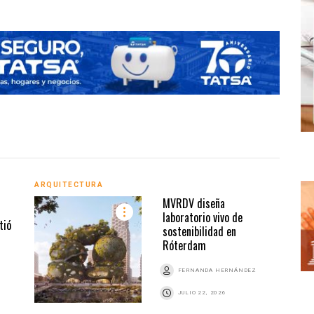
ARQUITECTURA
ARQU
MVRDV diseña
l
laboratorio vivo de
tió
sostenibilidad en
Róterdam
Z
FERNANDA HERNÁNDEZ
JULIO 22, 2026