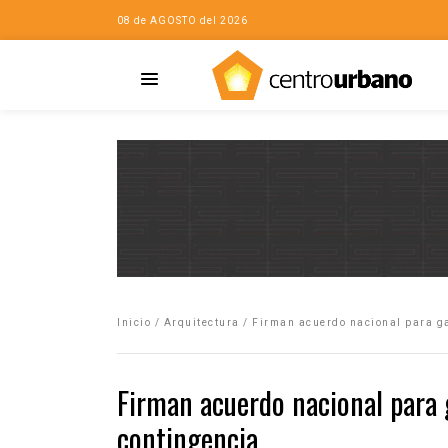
08 de AGOSTO del 2026
Casa
iudad…con Horacio
Inicio
/
Arquitectura
/
Firman acuerdo nacional para ga
da
opía de la ciudad
Firman acuerdo nacional para g
no
contingencia
Mujeres
eres de la Casa