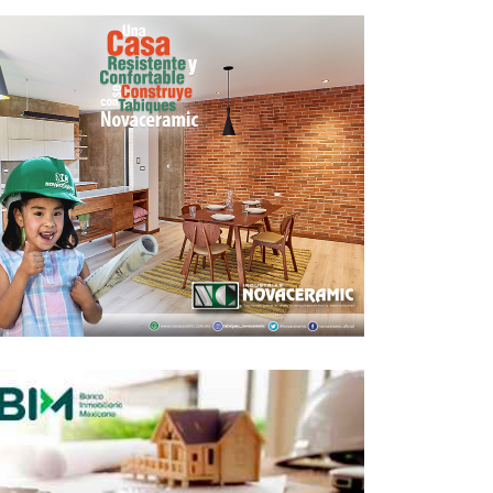
it aplazará pago de créditos por hasta
seis meses