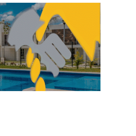
ARQUITECTURA
ITECTURA
Benjamín Romano
proyecta la torre más
alta de León
FERNANDA HERNÁNDEZ
MARZO 12, 2026