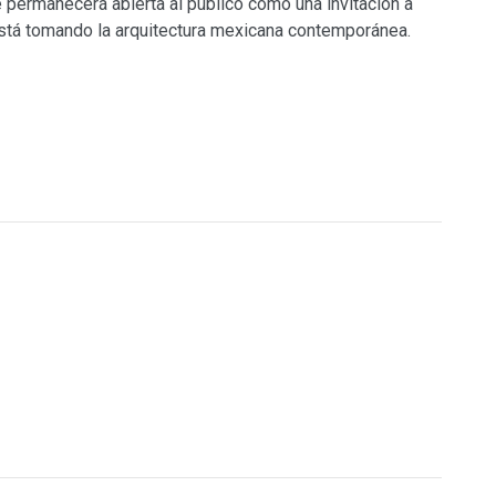
e permanecerá abierta al público como una invitación a
está tomando la arquitectura mexicana contemporánea.
O