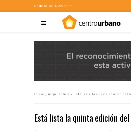
07 de AGOSTO del 2026
Casa
iudad…con Horacio
Inicio
/
Arquitectura
/
Está lista la quinta edición del 
da
opía de la ciudad
Está lista la quinta edición del
no
Mujeres
eres de la Casa