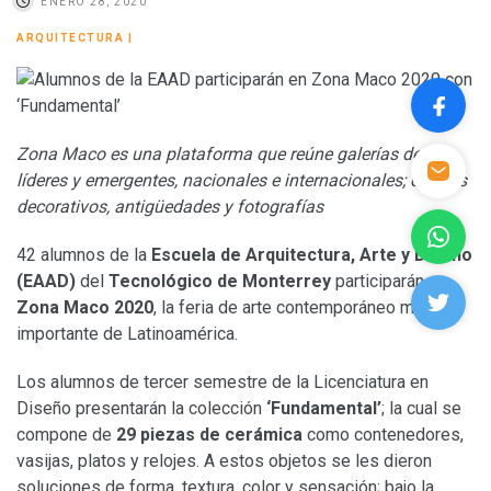
ENERO 28, 2020
ARQUITECTURA
|
Zona Maco es una plataforma que reúne
galerías de arte
líderes y emergentes, nacionales e internacionales; objetos
decorativos, antigüedades y fotografías
42 alumnos de la
Escuela de Arquitectura, Arte y Diseño
(EAAD)
del
Tecnológico de Monterrey
participarán en
Zona Maco 2020
, la feria de arte contemporáneo más
importante de Latinoamérica.
Los alumnos de tercer semestre de la Licenciatura en
Diseño presentarán la colección
‘Fundamental’
; la cual se
compone de
29 piezas de cerámica
como contenedores,
vasijas, platos y relojes. A estos objetos se les dieron
soluciones de forma, textura, color y sensación; bajo la