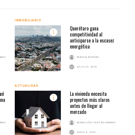
INMOBILIARIO
INMO
Querétaro gana
competitividad al
anticiparse a la escasez
energética
BANO
REBECA ROMERO
JULIO 22, 2026
ACTUALIDAD
INMO
ué
La vivienda necesita
una
proyectos más claros
antes de llegar al
mercado
BANO
REDACCIÓN CENTRO URBANO
JUNIO 4, 2026