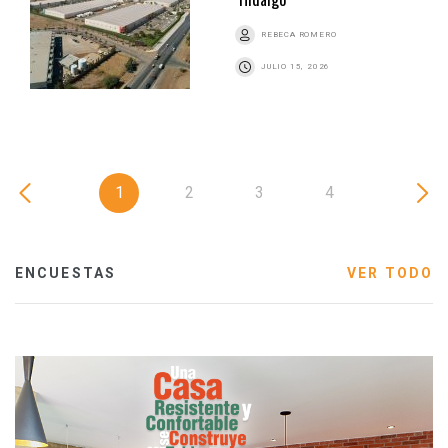
REBECA ROMERO
JULIO 15, 2026
1
2
3
4
ENCUESTAS
VER TODO