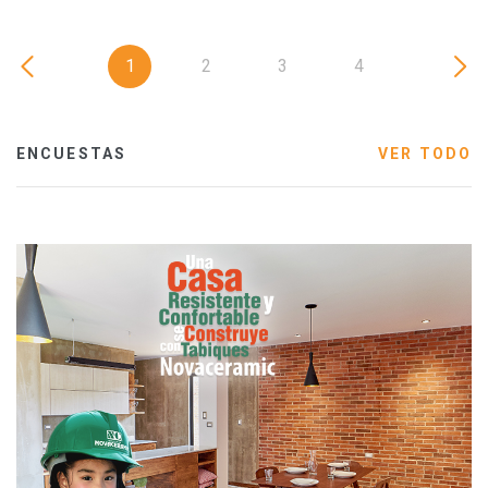
1
2
3
4
ENCUESTAS
VER TODO