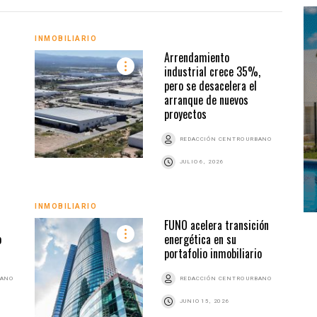
INMOBILIARIO
INMO
Arrendamiento
industrial crece 35%,
pero se desacelera el
arranque de nuevos
proyectos
REDACCIÓN CENTRO URBANO
JULIO 6, 2026
INMO
INMOBILIARIO
FUNO acelera transición
o
energética en su
portafolio inmobiliario
BANO
REDACCIÓN CENTRO URBANO
JUNIO 15, 2026