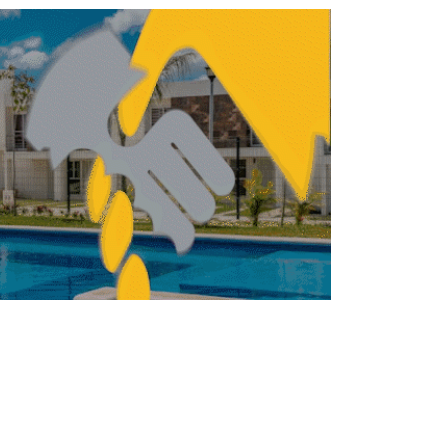
INMOBILIARIO
BILIARIO
Fibra Next acuerda
compra del portafolio
Atlas por 138 mdd
REDACCIÓN CENTRO URBANO
JUNIO 4, 2026
BILIARIO
INMOBILIARIO
Certeza jurídica impulsa
el desarrollo
inmobiliario en Quintana
Roo: Lezama
REDACCIÓN CENTRO URBANO
MARZO 27, 2026