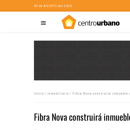
05 de AGOSTO del 2026
Casa
iudad…con Horacio
Inicio
/
Inmobiliario
/
Fibra Nova construirá inmueble 
da
opía de la ciudad
Fibra Nova construirá inmuebl
no
Mujeres
eres de la Casa