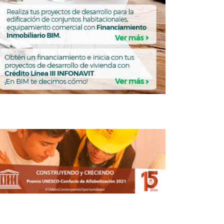
navit va 5% por arriba de sus metas
2018