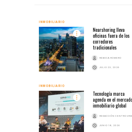
INMOBILIARIO
Nearshoring lleva
oficinas fuera de los
corredores
tradicionales
REBECA ROMERO
JULIO 23, 2026
INMOBILIARIO
Tecnología marca
agenda en el mercad
inmobiliario global
REDACCIÓN CENTRO UR
JUNIO 18, 2026