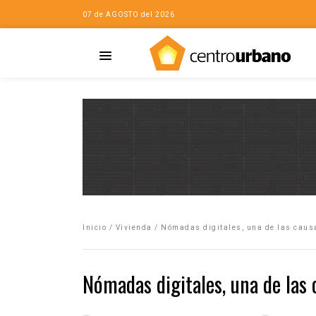
07 de AGOSTO del 2026
Casa
iudad…con Horacio
Inicio
/
Vivienda
/
Nómadas digitales, una de las causa
da
opía de la ciudad
Nómadas digitales, una de las 
no
Mujeres
eres de la Casa