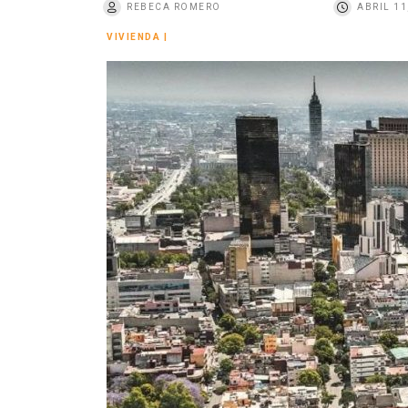
REBECA ROMERO
ABRIL 11
o
VIVIENDA
|