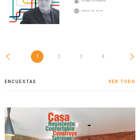
HORACIO URBANO
MAYO 25, 2026
1
2
3
4
ENCUESTAS
VER TODO