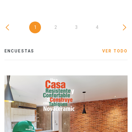
1
2
3
4
ENCUESTAS
VER TODO