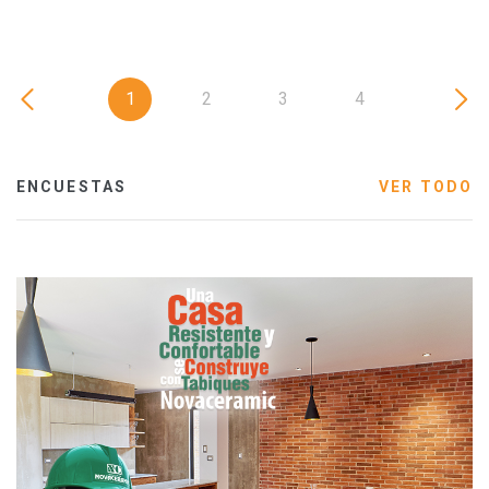
1
2
3
4
ENCUESTAS
VER TODO