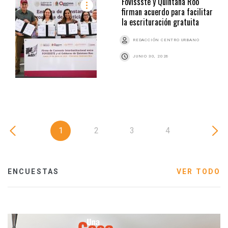
Fovissste y Quintana Roo
firman acuerdo para facilitar
la escrituración gratuita
REDACCIÓN CENTRO URBANO
JUNIO 30, 2026
1
2
3
4
ENCUESTAS
VER TODO