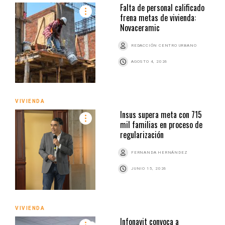
Falta de personal calificado
frena metas de vivienda:
Novaceramic
REDACCIÓN CENTRO URBANO
AGOSTO 4, 2026
VIVIENDA
Insus supera meta con 715
mil familias en proceso de
regularización
FERNANDA HERNÁNDEZ
JUNIO 15, 2026
VIVIENDA
Infonavit convoca a