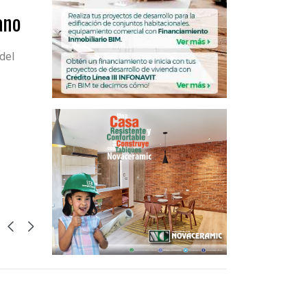
ano
del