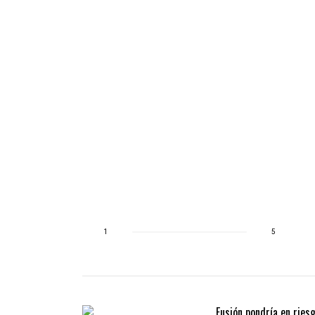
ue el
e realice de
alidad
1
5
Fusión pondría en ries