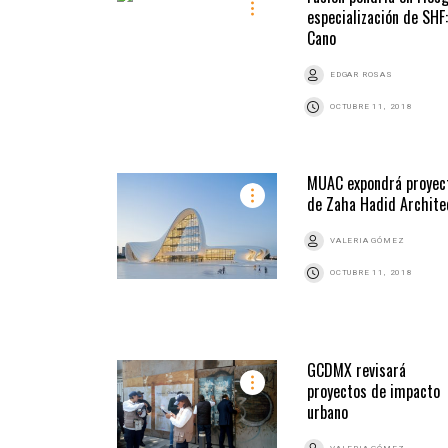
especialización de SHF:
Cano
EDGAR ROSAS
OCTUBRE 11, 2018
MUAC expondrá proyec
de Zaha Hadid Archite
VALERIA GÓMEZ
OCTUBRE 11, 2018
GCDMX revisará
proyectos de impacto
urbano