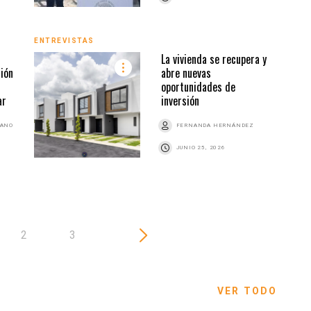
ENTREVISTAS
VIVI
La vivienda se recupera y
ción
abre nuevas
oportunidades de
ar
inversión
BANO
FERNANDA HERNÁNDEZ
JUNIO 25, 2026
2
3
VER TODO