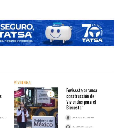
VIVIENDA
VIVI
Fovissste arranca
s
construcción de
Viviendas para el
Bienestar
BANO
REBECA ROMERO
JULIO 29, 2026