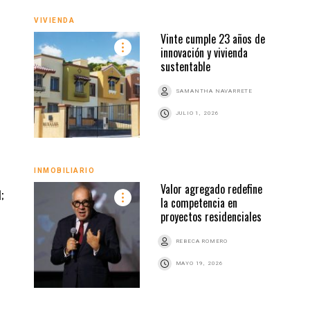
VIVIENDA
VIVI
Vinte cumple 23 años de
innovación y vivienda
sustentable
SAMANTHA NAVARRETE
JULIO 1, 2026
INMOBILIARIO
Valor agregado redefine
VIVI
;
la competencia en
proyectos residenciales
REBECA ROMERO
Z
MAYO 19, 2026