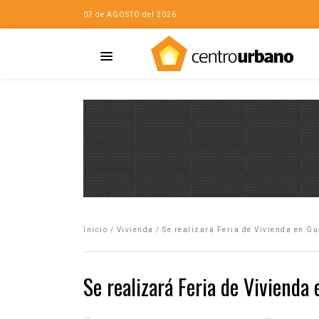
07 de AGOSTO del 2026
Casa
iudad…con Horacio
Inicio
/
Vivienda
/
Se realizará Feria de Vivienda en G
da
opía de la ciudad
Se realizará Feria de Vivienda
no
Mujeres
eres de la Casa