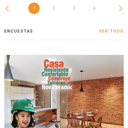
1
2
3
4
ENCUESTAS
VER TODO