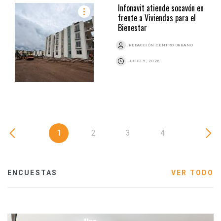
Infonavit atiende socavón en
frente a Viviendas para el
Bienestar
REDACCIÓN CENTRO URBANO
JULIO 9, 2026
1
2
3
4
ENCUESTAS
VER TODO