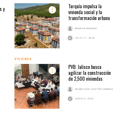
Turquía impulsa la
s y
vivienda social y la
transformación urbana
REBECA ROMERO
Z
JULIO 17, 2026
VIVIENDA
VIVI
PVB: Jalisco busca
agilizar la construcción
de 2,500 viviendas
REDACCIÓN CENTRO URBANO
JUNIO 4, 2026