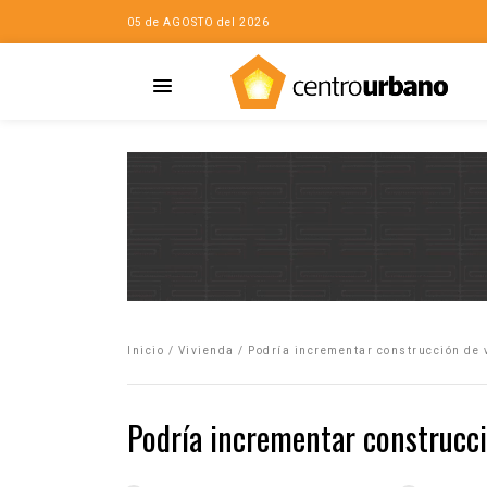
05 de AGOSTO del 2026
Casa
iudad…con Horacio
Inicio
/
Vivienda
/
Podría incrementar construcción de 
da
opía de la ciudad
Podría incrementar construcci
no
Mujeres
eres de la Casa