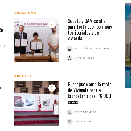
URBANISMO
VIVI
Sedatu y UAM se alían
para fortalecer políticas
ón
territoriales y de
vivienda
BANO
REDACCIÓN CENTRO URBANO
MAYO 28, 2026
VIVIENDA
CONS
Guanajuato amplía meta
r
de Vivienda para el
Bienestar a casi 76,000
casas
Z
REBECA ROMERO
MAYO 20, 2026