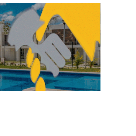
ENDA
VIVIENDA
Sin atender la
informalidad, no se
soluciona la crisis de
vivienda: Marina Muñoz
FERNANDA HERNÁNDEZ
MAYO 19, 2026
TRUCCIÓN
VIVIENDA
Autoconstrucción, el
reto que enfrenta la
industria de la vivienda
REBECA ROMERO
ABRIL 16, 2026