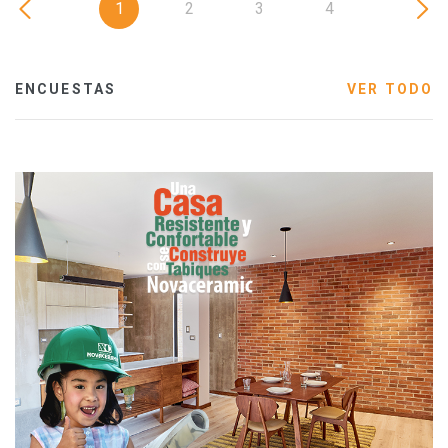
1
2
3
4
ENCUESTAS
VER TODO