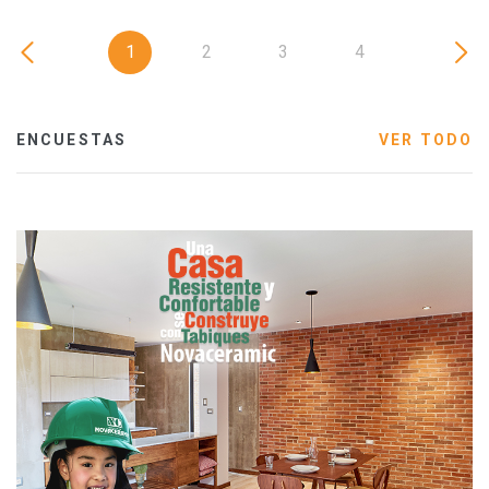
1
2
3
4
ENCUESTAS
VER TODO