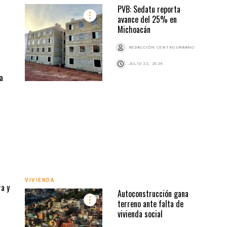
PVB: Sedatu reporta
avance del 25% en
Michoacán
REDACCIÓN CENTRO URBANO
JULIO 22, 2026
a
s
VIVI
Z
VIVIENDA
ra y
Autoconstrucción gana
terreno ante falta de
vivienda social