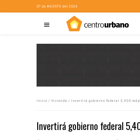
07 de AGOSTO del 2026
Casa
iudad…con Horacio
Inicio
/
Vivienda
/
Invertirá gobierno federal 5,400 mdp
da
opía de la ciudad
Invertirá gobierno federal 5,
no
Mujeres
eres de la Casa