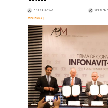
o
EDGAR ROSAS
SEPTIEMB
VIVIENDA
|