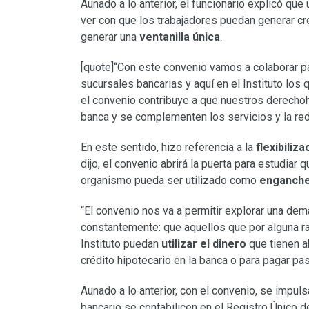
Aunado a lo anterior, el funcionario explicó qu
ver con que los trabajadores puedan generar cré
generar una
ventanilla única
.
[quote]“Con este convenio vamos a colaborar pa
sucursales bancarias y aquí en el Instituto los
el convenio contribuye a que nuestros derechoh
banca y se complementen los servicios y la red
En este sentido, hizo referencia a la
flexibiliza
dijo, el convenio abrirá la puerta para estudiar 
organismo pueda ser utilizado como
enganch
“El convenio nos va a permitir explorar una de
constantemente: que aquellos que por alguna r
Instituto puedan
utilizar el dinero
que tienen a
crédito hipotecario en la banca o para pagar pas
Aunado a lo anterior, con el convenio, se impul
bancario se contabilicen en el Registro Único d