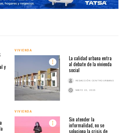
VIVI
VIVIENDA
6
La calidad urbana entra
al debate de la vivienda
al y
social
REDACCIÓN CENTRO URBANO
MAYO 22, 2026
VIVIENDA
VIVI
Sin atender la
a
informalidad, no se
da
soluciona la crisis de