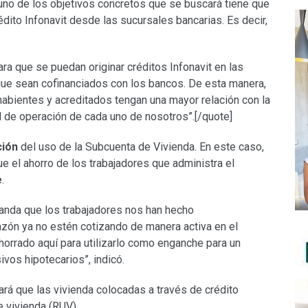
e uno de los objetivos concretos que se buscará tiene que
dito Infonavit desde las sucursales bancarias. Es decir,
ra que se puedan originar créditos Infonavit en las
 que sean cofinanciados con los bancos. De esta manera,
abientes y acreditados tengan una mayor relación con la
 de operación de cada uno de nosotros”.[/quote]
ción
del uso de la Subcuenta de Vivienda. En este caso,
que el ahorro de los trabajadores que administra el
e
.
manda que los trabajadores nos han hecho
azón ya no estén cotizando de manera activa en el
horrado aquí para utilizarlo como enganche para un
ivos hipotecarios”, indicó.
sará que las vivienda colocadas a través de crédito
e vivienda (RUV)