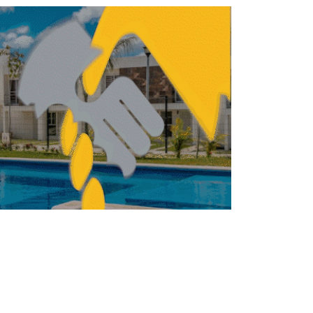
 del suelo aumentó 35% en México en
tres años
ENDA
VIVIENDA
Vinte amortiza
certificados bursátiles