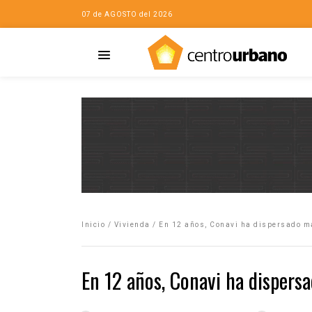
07 de AGOSTO del 2026
Casa
iudad…con Horacio
Inicio
/
Vivienda
/
En 12 años, Conavi ha dispersado 
da
opía de la ciudad
En 12 años, Conavi ha disper
no
Mujeres
eres de la Casa