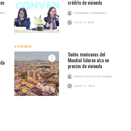
dos
crédito de vivienda
BANO
FERNANDA HERNÁNDEZ
JULIO 15, 2026
VIVI
VIVIENDA
Sedes mexicanas del
Mundial lideran alza en
nda
precios de vivienda
REDACCIÓN CENTRO URBANO
JUNIO 12, 2026