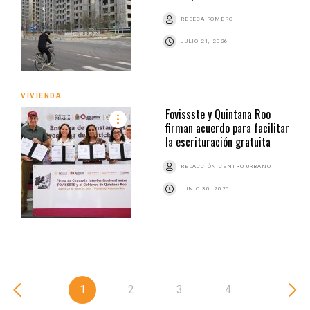
REBECA ROMERO
JULIO 21, 2026
VIVIENDA
Fovissste y Quintana Roo
firman acuerdo para facilitar
la escrituración gratuita
REDACCIÓN CENTRO URBANO
JUNIO 30, 2026
1
2
3
4