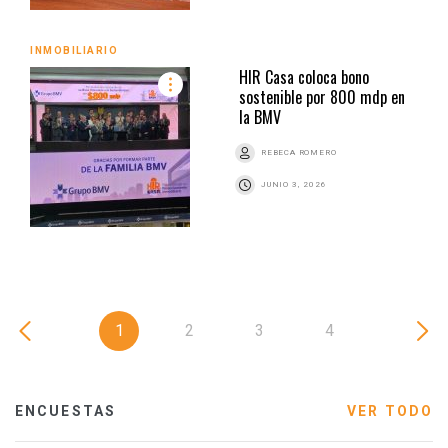
INMOBILIARIO
HIR Casa coloca bono
sostenible por 800 mdp en
la BMV
REBECA ROMERO
JUNIO 3, 2026
1
2
3
4
ENCUESTAS
VER TODO