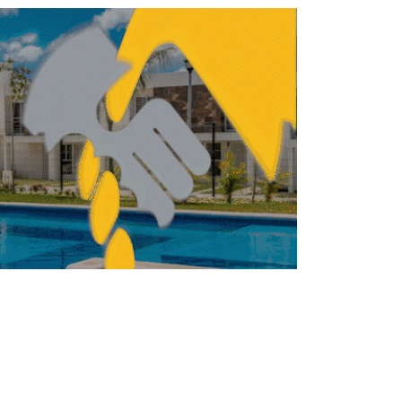
ENDA
VIVIENDA
Proponen el ‘Decálogo
por la calidad de la
vivienda’
REBECA ROMERO
ABRIL 20, 2026
ENDA
VIVIENDA
Vivienda: participación
femenina avanza, pero
persisten barreras en
dirección y desarrollo
REBECA ROMERO
ABRIL 1, 2026