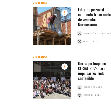
VIVIENDA
Falta de personal
calificado frena meta
de vivienda:
Novaceramic
REDACCIÓN CENTRO UR
AGOSTO 4, 2026
VIVIENDA
Derex participa en
CLESAL 2026 para
impulsar vivienda
sostenible
REBECA ROMERO
JUNIO 26, 2026