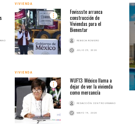
VIVIENDA
VIVI
Fovissste arranca
s
construcción de
Viviendas para el
Bienestar
BANO
REBECA ROMERO
JULIO 29, 2026
VIVI
VIVIENDA
WUF13: México llama a
dejar de ver la vivienda
como mercancía
REDACCIÓN CENTRO URBANO
MAYO 19, 2026