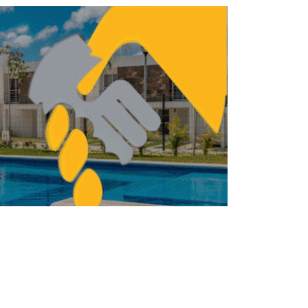
VIVIENDA
E LA CASA
Ley de Rentas:
¿Restringir o promover
la oferta de vivienda?
HORACIO URBANO
MAYO 25, 2026