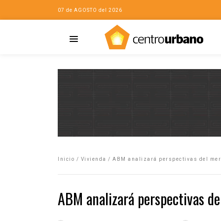
07 de AGOSTO del 2026
Casa
iudad…con Horacio
Inicio
/
Vivienda
/
ABM analizará perspectivas del mer
da
opía de la ciudad
ABM analizará perspectivas de
no
Mujeres
eres de la Casa