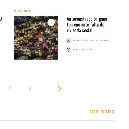
VIVIENDA
VIVI
0
Autoconstrucción gana
terreno ante falta de
vivienda social
Z
REDACCIÓN CENTRO URBANO
MAYO 26, 2026
2
3
VER TODO