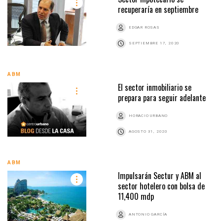
recuperaría en septiembre
EDGAR ROSAS
SEPTIEMBRE 17, 2020
ABM
El sector inmobiliario se
prepara para seguir adelante
HORACIO URBANO
AGOSTO 31, 2020
ABM
Impulsarán Sectur y ABM al
sector hotelero con bolsa de
11,400 mdp
ANTONIO GARCÍA