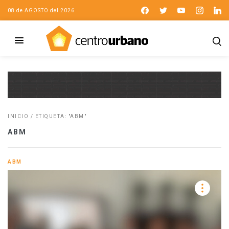
08 de AGOSTO del 2026
INICIO
/
ETIQUETA: "ABM"
ABM
ABM