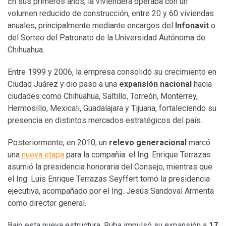
En sus primeros años, la viviendera operaba con un
volumen reducido de construcción, entre 20 y 60 viviendas
anuales, principalmente mediante encargos del
Infonavit
o
del Sorteo del Patronato de la Universidad Autónoma de
Chihuahua.
Entre 1999 y 2006, la empresa consolidó su crecimiento en
Ciudad Juárez y dio paso a una
expansión nacional
hacia
ciudades como Chihuahua, Saltillo, Torreón, Monterrey,
Hermosillo, Mexicali, Guadalajara y Tijuana, fortaleciendo su
presencia en distintos mercados estratégicos del país.
Posteriormente, en 2010, un
relevo generacional
marcó
una
nueva etapa
para la compañía: el Ing. Enrique Terrazas
asumió la presidencia honoraria del Consejo, mientras que
el Ing. Luis Enrique Terrazas Seyffert tomó la presidencia
ejecutiva, acompañado por el Ing. Jesús Sandoval Armenta
como director general.
Bajo esta nueva estructura, Ruba impulsó su expansión a
17