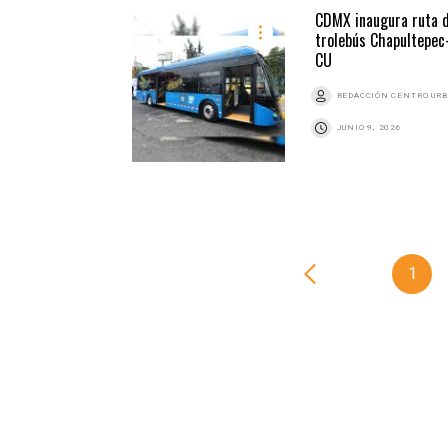
CDMX inaugura ruta 
trolebús Chapultepec
CU
REDACCIÓN CENTRO UR
JUNIO 9, 2026
1