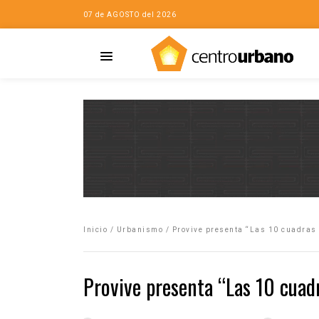
07 de AGOSTO del 2026
Casa
iudad…con Horacio
Inicio
/
Urbanismo
/
Provive presenta “Las 10 cuadras
da
opía de la ciudad
Provive presenta “Las 10 cuad
no
Mujeres
eres de la Casa