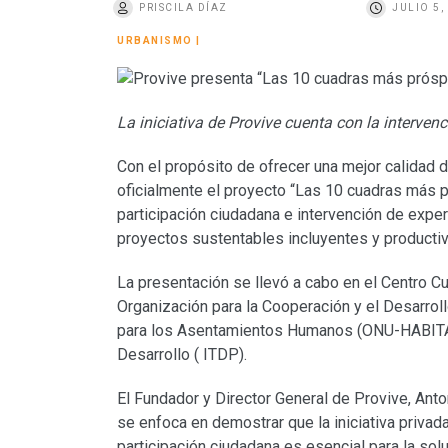
PRISCILA DÍAZ
JULIO 5,
o
URBANISMO
|
La iniciativa de Provive cuenta con la interven
Con el propósito de ofrecer una mejor calidad 
oficialmente el proyecto “Las 10 cuadras más 
participación ciudadana e intervención de exp
proyectos sustentables incluyentes y producti
La presentación se llevó a cabo en el Centro Cu
Organización para la Cooperación y el Desarro
para los Asentamientos Humanos (ONU-HABITAT) y
Desarrollo ( ITDP).
El Fundador y Director General de Provive, Anto
se enfoca en demostrar que la iniciativa priva
participación ciudadana es esencial para la sol