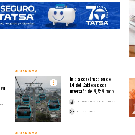
URBANISMO
URBA
Inicia construcción de
L4 del Cablebús con
 en
inversión de 4,754 mdp
REDACCIÓN CENTRO URBANO
BANO
JULIO 2, 2026
URBANISMO
URBA