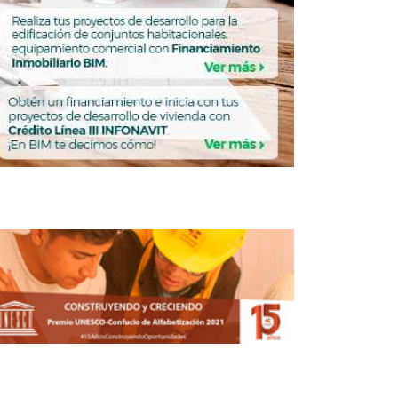
URBANISMO
NISMO
Brugada plantea modelo
de urbanismo feminista
en el WUF13
REDACCIÓN CENTRO URBANO
MAYO 19, 2026
NISMO
URBANISMO