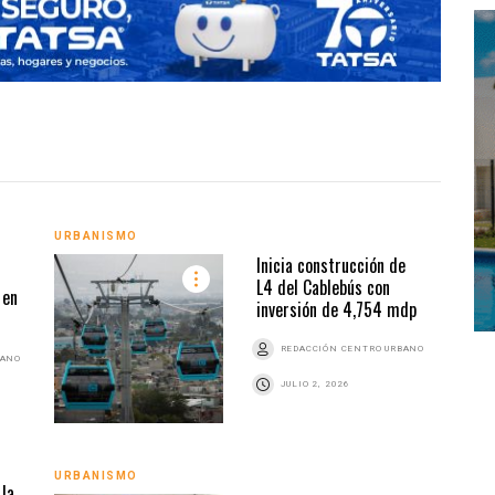
URBA
URBANISMO
Inicia construcción de
L4 del Cablebús con
 en
inversión de 4,754 mdp
REDACCIÓN CENTRO URBANO
BANO
JULIO 2, 2026
URBA
URBANISMO
la