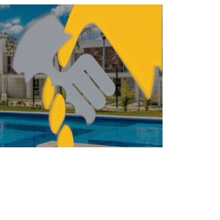
NISMO
URBANISMO
CDMX inaugura ruta de
trolebús Chapultepec-
CU
REDACCIÓN CENTRO URBANO
JUNIO 9, 2026
URBANISMO
NISMO
Derecho a la ciudad,