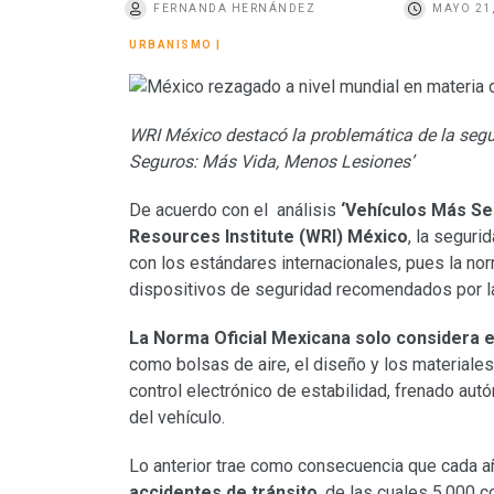
FERNANDA HERNÁNDEZ
MAYO 21
o
URBANISMO
|
WRI México destacó la problemática de la segur
Seguros: Más Vida, Menos Lesiones’
De acuerdo con el análisis
‘Vehículos Más Se
Resources Institute (WRI) México
, la seguri
con los estándares internacionales, pues la nor
dispositivos de seguridad recomendados por la
La Norma Oficial Mexicana solo considera 
como bolsas de aire, el diseño y los materiales
control electrónico de estabilidad, frenado au
del vehículo.
Lo anterior trae como consecuencia que cada 
accidentes de tránsito
, de las cuales 5,000 